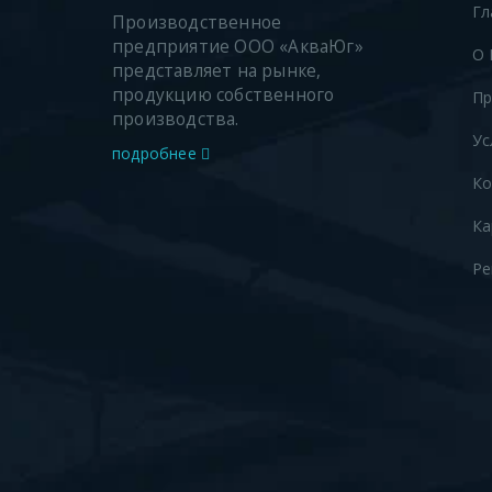
Гл
Производственное
предприятие ООО «АкваЮг»
О 
представляет на рынке,
продукцию собственного
Пр
производства.
Ус
подробнее
Ко
Ка
Ре