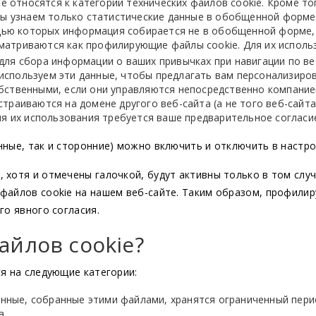
е относятся к категории технических файлов cookie. Кроме то
мы узнаем только статистические данные в обобщенной форме
ощью которых информация собирается не в обобщенной форме,
ссматриваются как профилирующие файлы cookie. Для их исполь
ля сбора информации о ваших привычках при навигации по ве
ы используем эти данные, чтобы предлагать вам персонализиро
ственными, если они управляются непосредственно компание
раиваются на домене другого веб-сайта (а не того веб-сайта
я их использования требуется ваше предварительное согласи
ные, так и сторонние) можно включить и отключить в настро
хотя и отмечены галочкой, будут активны только в том случ
файлов cookie на нашем веб-сайте. Таким образом, профил
го явного согласия.
айлов cookie?
я на следующие категории:
данные, собранные этими файлами, хранятся ограниченный пер
а.