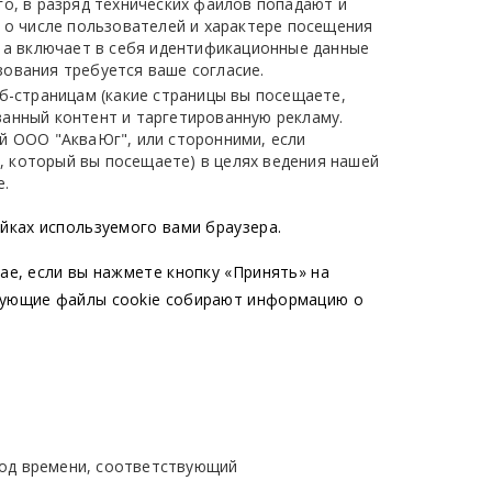
го, в разряд технических файлов попадают и
 о числе пользователей и характере посещения
 а включает в себя идентификационные данные
зования требуется ваше согласие.
б-страницам (какие страницы вы посещаете,
ванный контент и таргетированную рекламу.
й ООО "АкваЮг", или сторонними, если
, который вы посещаете) в целях ведения нашей
е.
йках используемого вами браузера.
ае, если вы нажмете кнопку «Принять» на
ирующие файлы cookie собирают информацию о
иод времени, соответствующий