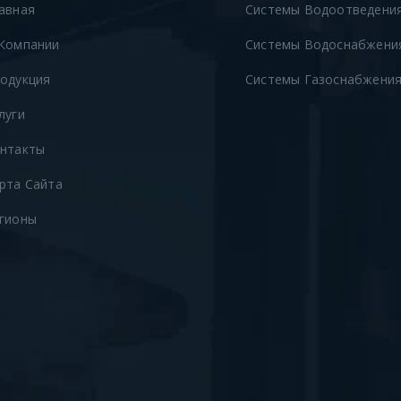
авная
Системы Водоотведени
Компании
Системы Водоснабжени
одукция
Системы Газоснабжени
луги
нтакты
рта Сайта
гионы